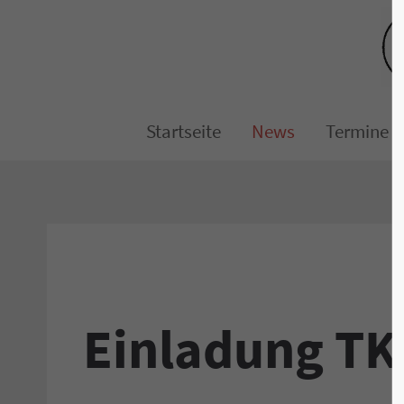
Login
Sup
Benutzername
Lorem 
Startseite
News
Termine
2
Passwort
Anmelden
Einladung TK
We off
custo
Register
|
Lost your password?
Mon - 