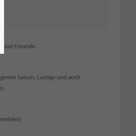
ge und Freunde.
ngenen Saison. Lustige und auch
n.
zumelden)