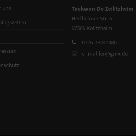
r uns
Taekwon-Do Zeilitzheim
Herlheimer Str. 6
ningszeiten
97509 Kolitzheim
0176-78247980
ressum
c_mahler@gmx.de
enschutz