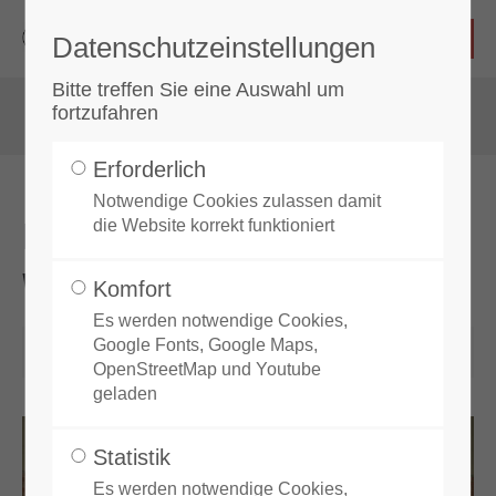
Datenschutzeinstellungen
Login
Bitte treffen Sie eine Auswahl um
fortzufahren
Benutzername
Erforderlich
Notwendige Cookies zulassen damit
Kinderlehrgang
die Website korrekt funktioniert
Passwort
Wiesentheid
Komfort
Es werden notwendige Cookies,
Google Fonts, Google Maps,
09.05.2026 09:40
von Taekwondo Zeilitzheim
OpenStreetMap und Youtube
Anmelden
geladen
Register
|
Lost your password?
Statistik
Es werden notwendige Cookies,