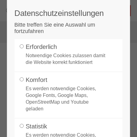
Datenschutzeinstellungen
Login
Bitte treffen Sie eine Auswahl um
fortzufahren
Benutzername
Erforderlich
Notwendige Cookies zulassen damit
Tugenden im Taekwon-Do
die Website korrekt funktioniert
Passwort
Komfort
Die
Höflichkeit
Es werden notwendige Cookies,
Google Fonts, Google Maps,
Zeige deinen Respekt durch eine
OpenStreetMap und Youtube
Anmelden
geladen
ordentliche Verbeugung
Register
|
Lost your password?
Statistik
Es werden notwendige Cookies,