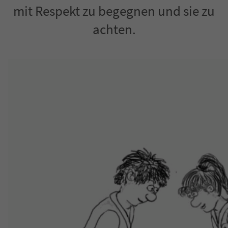
mit Respekt zu begegnen und sie zu
Have any questions?
achten.
+44 1234 567 890
Drop us a line
info@yourdomain.com
About us
Lorem ipsum dolor sit amet, consectetuer
adipiscing elit.
Aenean commodo ligula eget dolor. Aenean
massa. Cum sociis natoque penatibus et
magnis dis parturient montes, nascetur
ridiculus mus. Donec quam felis, ultricies nec.