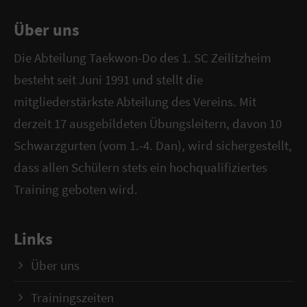
Über uns
Have any questions?
+44 1234 567 890
Die Abteilung Taekwon-Do des 1. SC Zeilitzheim
besteht seit Juni 1991 und stellt die
Drop us a line
mitgliederstärkste Abteilung des Vereins. Mit
info@yourdomain.com
derzeit 17 ausgebildeten Übungsleitern, davon 10
Schwarzgurten (vom 1.-4. Dan), wird sichergestellt,
About us
dass allen Schülern stets ein hochqualifiziertes
Lorem ipsum dolor sit amet, consectetuer
Training geboten wird.
adipiscing elit.
Links
Aenean commodo ligula eget dolor. Aenean
massa. Cum sociis natoque penatibus et
Über uns
magnis dis parturient montes, nascetur
Trainingszeiten
ridiculus mus. Donec quam felis, ultricies nec.