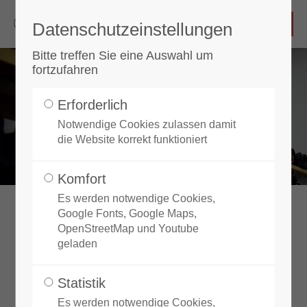
Datenschutzeinstellungen
Login
Bitte treffen Sie eine Auswahl um
fortzufahren
Benutzername
Erforderlich
Notwendige Cookies zulassen damit
die Website korrekt funktioniert
Passwort
Komfort
Es werden notwendige Cookies,
Google Fonts, Google Maps,
Vielen Dank!
OpenStreetMap und Youtube
Anmelden
geladen
Register
|
Lost your password?
Statistik
Unterstützer helfen uns, neue
Es werden notwendige Cookies,