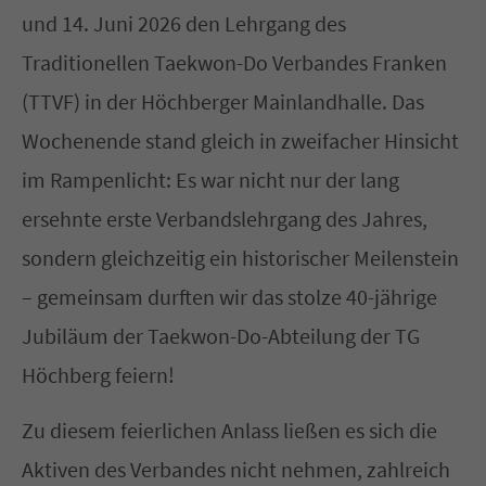
und 14. Juni 2026 den Lehrgang des
Have any questions?
Traditionellen Taekwon-Do Verbandes Franken
+44 1234 567 890
(TTVF) in der Höchberger Mainlandhalle. Das
Wochenende stand gleich in zweifacher Hinsicht
Drop us a line
info@yourdomain.com
im Rampenlicht: Es war nicht nur der lang
ersehnte erste Verbandslehrgang des Jahres,
About us
sondern gleichzeitig ein historischer Meilenstein
Lorem ipsum dolor sit amet, consectetuer
– gemeinsam durften wir das stolze 40-jährige
adipiscing elit.
Jubiläum der Taekwon-Do-Abteilung der TG
Höchberg feiern!
Aenean commodo ligula eget dolor. Aenean
massa. Cum sociis natoque penatibus et
Zu diesem feierlichen Anlass ließen es sich die
magnis dis parturient montes, nascetur
Aktiven des Verbandes nicht nehmen, zahlreich
ridiculus mus. Donec quam felis, ultricies nec.