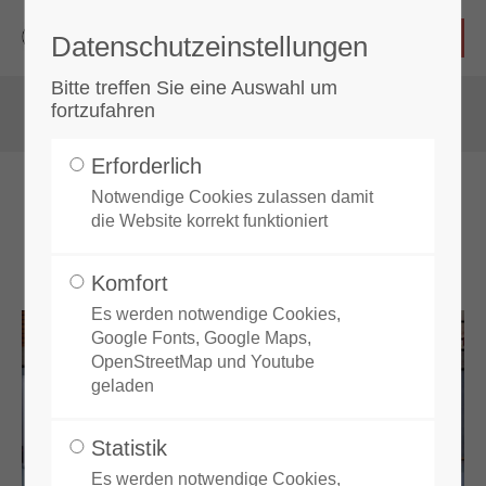
Datenschutzeinstellungen
Login
Bitte treffen Sie eine Auswahl um
fortzufahren
Benutzername
Erforderlich
Notwendige Cookies zulassen damit
News
die Website korrekt funktioniert
Passwort
Komfort
Es werden notwendige Cookies,
Google Fonts, Google Maps,
OpenStreetMap und Youtube
Anmelden
geladen
Register
|
Lost your password?
Statistik
Es werden notwendige Cookies,