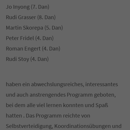
Jo Inyong (7. Dan)
Have any questions?
Rudi Grasser (8. Dan)
+44 1234 567 890
Martin Skorepa (5. Dan)
Peter Fridel (4. Dan)
Drop us a line
info@yourdomain.com
Roman Engert (4. Dan)
Rudi Stoy (4. Dan)
About us
Lorem ipsum dolor sit amet, consectetuer
haben ein abwechslungsreiches, interessantes
adipiscing elit.
und auch anstrengendes Programm geboten,
Aenean commodo ligula eget dolor. Aenean
bei dem alle viel lernen konnten und Spaß
massa. Cum sociis natoque penatibus et
hatten . Das Programm reichte von
magnis dis parturient montes, nascetur
Selbstverteidigung, Koordinationsübungen und
ridiculus mus. Donec quam felis, ultricies nec.