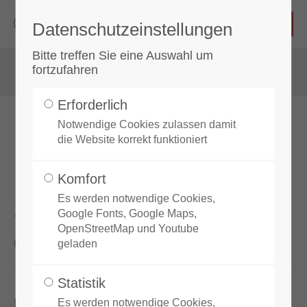
Datenschutzeinstellungen
Login
Bitte treffen Sie eine Auswahl um
fortzufahren
Benutzername
Erforderlich
Notwendige Cookies zulassen damit
News
die Website korrekt funktioniert
Passwort
Komfort
Es werden notwendige Cookies,
1. TKD-Lehrgang TTVF 2025
Google Fonts, Google Maps,
OpenStreetMap und Youtube
Anmelden
06. Apr, 2025
von Taekwondo Zeilitzheim
geladen
Register
|
Lost your password?
Statistik
Lehrgang in Grettstadt April 2025
Es werden notwendige Cookies,